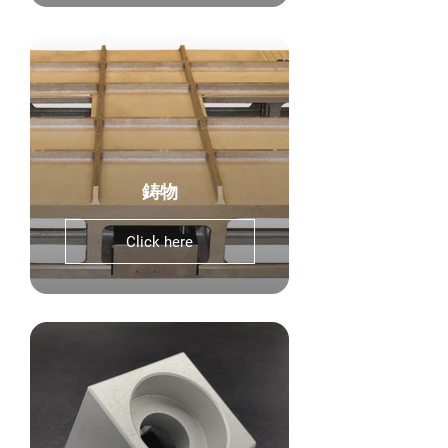
鋳物
Click here