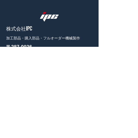
株式会社IPC
加工部品・購入部品・フルオーダー機械製作
〒287-0036
千葉県香取市観音 1023-2
[
Map Link
]
​ipc55.sales@gmail.com
TEL:
0478-79-7767
FAX:
0478-79-7768
ホーム
制作品
加工部品