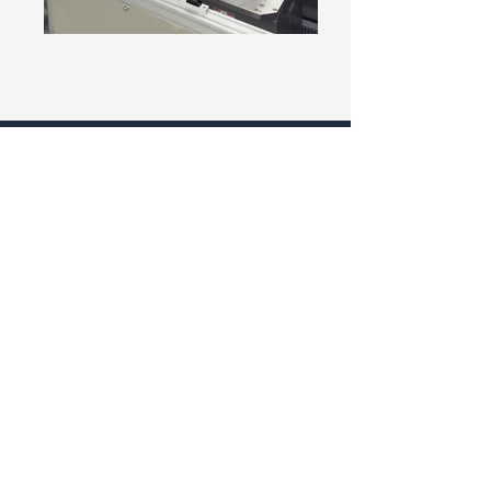
株式会社IPC
加工部品・購入部品・フルオーダー機械製作
〒287-0036
千葉県香取市観音 1023-2
[
Map Link
]
​ipc55.sales@gmail.com
TEL:
0478-79-7767
FAX:
0478-79-7768