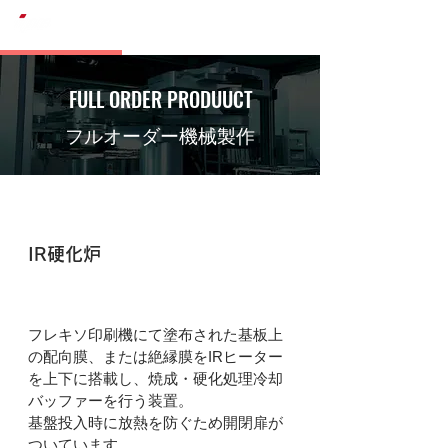
株式会社IPC
FULL ORDER PRODUUCT
フルオーダー機械製作
商品名・装置名
IR硬化炉
​商品説明・概要
フレキソ印刷機にて塗布された基板上
の配向膜、または絶縁膜をIRヒーター
を上下に搭載し、焼成・硬化処理冷却
バッファーを行う装置。
基盤投入時に放熱を防ぐため開閉扉が
ついています。