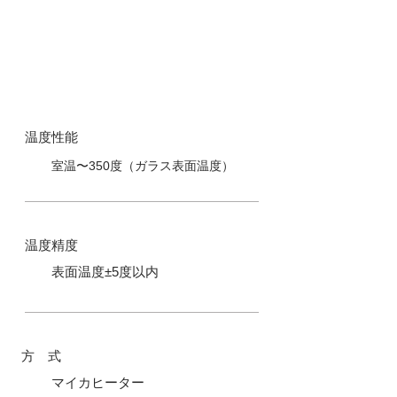
仕 様
​温度性能
室温〜350度（ガラス表面温度）
​温度精度
表面温度±5度以内
方 式
マイカヒーター